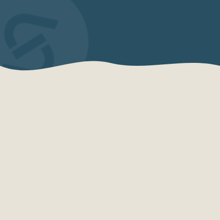
QUEM SOMOS
Sensações Projetos
A Sensações Projetos é uma organização
especializada em consultoria, planejamento,
desenvolvimento e qualificação turística.