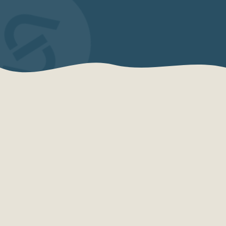
QUEM SOMOS
Sensações Projetos
A Sensações Projetos é uma organização
especializada em consultoria, planejamento,
desenvolvimento e qualificação turística.