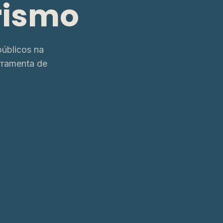
rismo
úblicos na
rramenta de