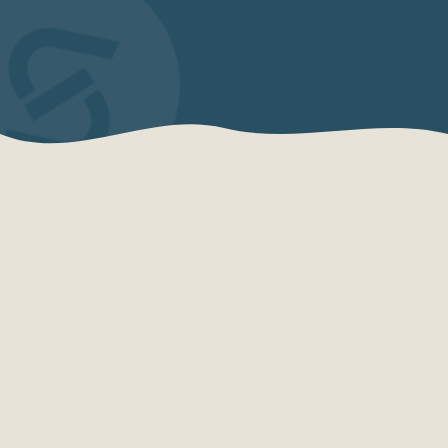
QUEM SOMOS
Sensações Projetos
A Sensações Projetos é uma organização
especializada em consultoria, planejamento,
desenvolvimento e qualificação turística.