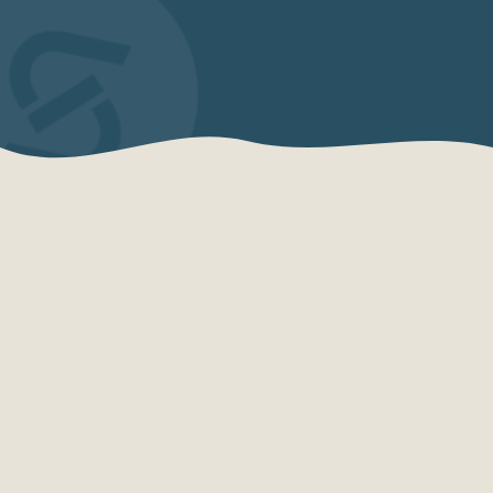
QUEM SOMOS
Sensações Projetos
A Sensações Projetos é uma organização
especializada em consultoria, planejamento,
desenvolvimento e qualificação turística.