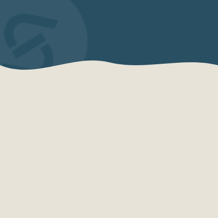
QUEM SOMOS
Sensações Projetos
A Sensações Projetos é uma organização
especializada em consultoria, planejamento,
desenvolvimento e qualificação turística.