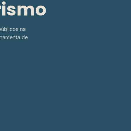
rismo
úblicos na
rramenta de