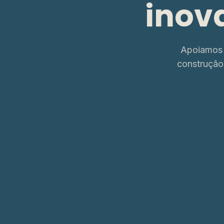
inov
Apoiamos 
construção