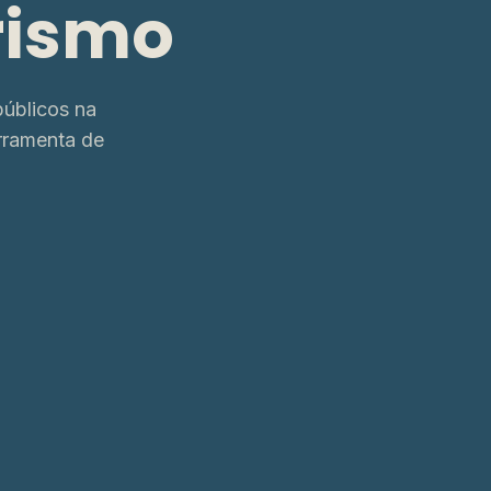
rismo
úblicos na
rramenta de