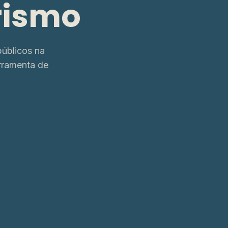
rismo
úblicos na
rramenta de