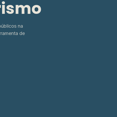
rismo
úblicos na
rramenta de