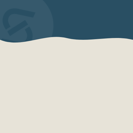
QUEM SOMOS
Sensações Projetos
A Sensações Projetos é uma organização
especializada em consultoria, planejamento,
desenvolvimento e qualificação turística.