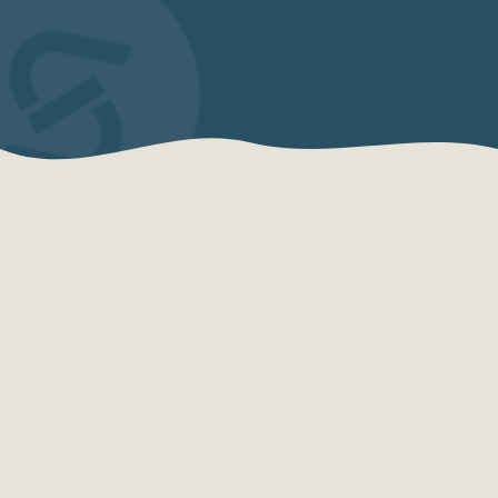
QUEM SOMOS
Sensações Projetos
A Sensações Projetos é uma organização
especializada em consultoria, planejamento,
desenvolvimento e qualificação turística.