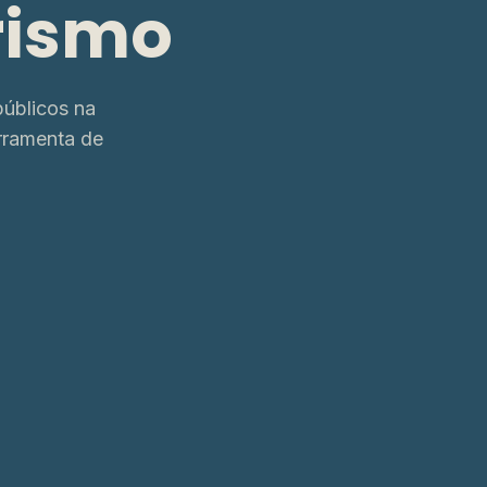
rismo
úblicos na
rramenta de