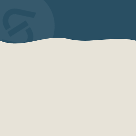
QUEM SOMOS
Sensações Projetos
A Sensações Projetos é uma organização
especializada em consultoria, planejamento,
desenvolvimento e qualificação turística.