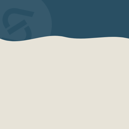
QUEM SOMOS
Sensações Projetos
A Sensações Projetos é uma organização
especializada em consultoria, planejamento,
desenvolvimento e qualificação turística.